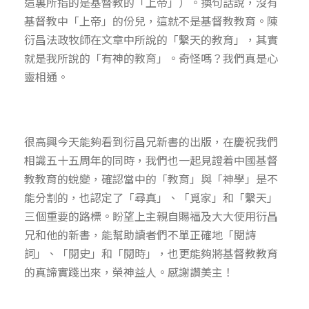
這裏所指的是基督教的「上帝」）。換句話說，沒有
基督教中「上帝」的份兒，這就不是基督教教育。陳
衍昌法政牧師在文章中所說的「繫天的教育」，其實
就是我所說的「有神的教育」。奇怪嗎？我們真是心
靈相通。
很高興今天能夠看到衍昌兄新書的出版，在慶祝我們
相識五十五周年的同時，我們也一起見證着中國基督
教教育的蛻變，確認當中的「教育」與「神學」是不
能分割的，也認定了「尋真」、「覓家」和「繫天」
三個重要的路標。盼望上主親自賜福及大大使用衍昌
兄和他的新書，能幫助讀者們不單正確地「閱詩
詞」、「閱史」和「閱時」，也更能夠將基督教教育
的真諦實踐出來，榮神益人。感謝讚美主！