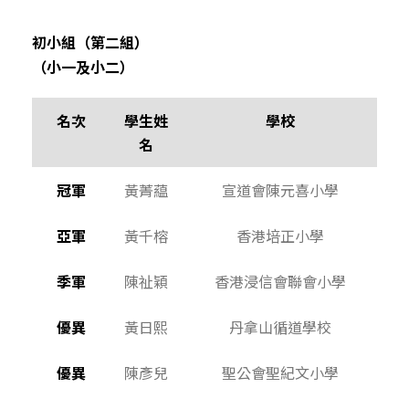
初小組（第二組）
（小一及小二）
名次
學生姓
學校
名
冠軍
黃菁藴
宣道會陳元喜小學
亞軍
黃千榕
香港培正小學
季軍
陳祉穎
香港浸信會聯會小學
優異
黃日熙
丹拿山循道學校
優異
陳彥兒
聖公會聖紀文小學