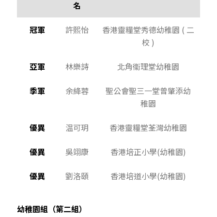
名
冠軍
許熙怡
香港靈糧堂秀德幼稚園 ( 二
校 )
亞軍
林樂詩
北角衞理堂幼稚園
季軍
余絳蓉
聖公會聖三一堂曾肇添幼
稚園
優異
温可玥
香港靈糧堂荃灣幼稚園
優異
吳翊康
香港培正小學(幼稚園)
優異
劉洛頤
香港培道小學(幼稚園)
幼稚園組（第二組）