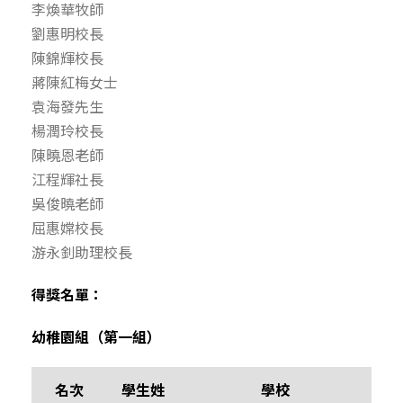
李煥華牧師
劉惠明校長
陳錦輝校長
蔣陳紅梅女士
袁海發先生
楊潤玲校長
陳曉恩老師
江程輝社長
吳俊曉老師
屈惠嫦校長
游永釗助理校長
得獎名單：
幼稚園組（第一組）
名次
學生姓
學校