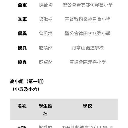
亞軍
陳祉均
聖公會青衣邨何澤芸小學
季軍
梁湫桐
基督教粉嶺神召會小學
優異
曾凱埼
聖公會德田李兆強小學
優異
施靖然
丹拿山循道學校
優異
蘇卓然
宣道會陳元喜小學
高小組（第一組）
（小五及小六）
名次
學生姓
學校
名
冠軍
梁愛施
中華基督教會協和小學(長