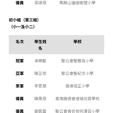
優異
梁頌恩
馬鞍山循道衛理小學
初小組（第三組）
（小一及小二）
名次
學生姓
學校
名
冠軍
卓晞藍
聖公會聖雅各小學
亞軍
陳芷滺
聖公會聖紀文小學
季軍
李思慧
香港培正小學
優異
陳喬恩
香港路德會增城兆霖學校
優異
鄒凱蕾
聖公會青衣邨何澤芸小學