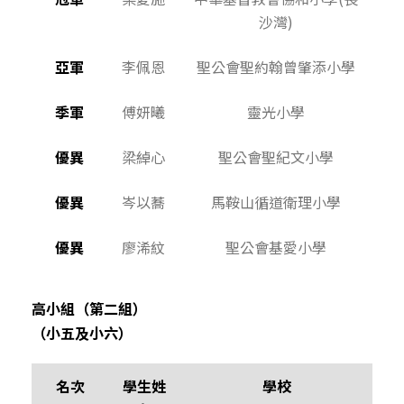
沙灣)
亞軍
李佩恩
聖公會聖約翰曾肇添小學
季軍
傅妍曦
靈光小學
優異
梁綽心
聖公會聖紀文小學
優異
岑以蕎
馬鞍山循道衛理小學
優異
廖浠紋
聖公會基愛小學
高小組（第二組）
（小五及小六）
名次
學生姓
學校