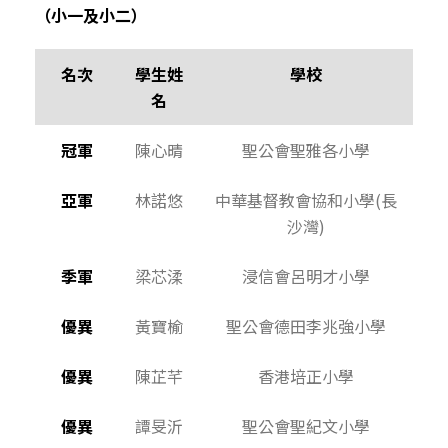
（小一及小二）
名次
學生姓
學校
名
冠軍
陳心晴
聖公會聖雅各小學
亞軍
林諾悠
中華基督教會協和小學(長
沙灣)
季軍
梁芯渘
浸信會呂明才小學
優異
黃寶榆
聖公會德田李兆強小學
優異
陳芷芊
香港培正小學
優異
譚旻沂
聖公會聖紀文小學