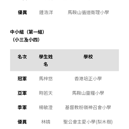
優異
鍾浩洋
馬鞍山循道衛理小學
中小組（第一組）
（小三及小四）
名次
學生姓
學校
名
冠軍
馬梓悠
香港培正小學
亞軍
時若天
馬鞍山靈糧小學
季軍
楊敏澄
基督教粉嶺神召會小學
優異
林婧
聖公會主愛小學(梨木樹)