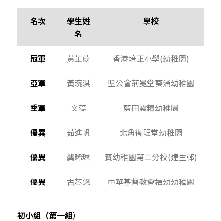
名次
學生姓
學校
名
冠軍
黃芷蔚
香港培正小學(幼稚園)
亞軍
黃琬淇
聖公會荊冕堂葵涌幼稚園
季軍
文蕊
藍田靈糧幼稚園
優異
茹進帆
北角衞理堂幼稚園
優異
龔晞琳
寶幼稚園第二分校(建生邨)
優異
古芯悠
中華基督教會福幼幼稚園
初小組（第一組）