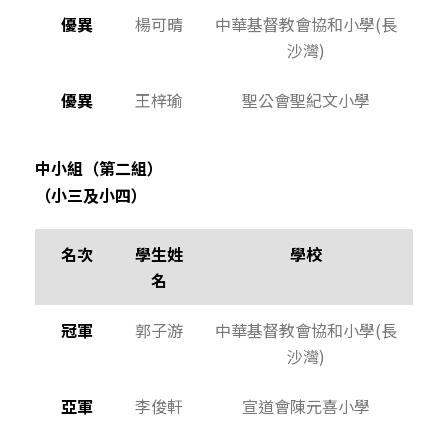
優異
楊可晴
中華基督教會協和小學(長
沙灣)
優異
王梓瑜
聖公會聖紀文小學
中小組（第二組）
（小三及小四）
名次
學生姓
學校
名
冠軍
郭子游
中華基督教會協和小學(長
沙灣)
亞軍
李俊軒
宣道會陳元喜小學