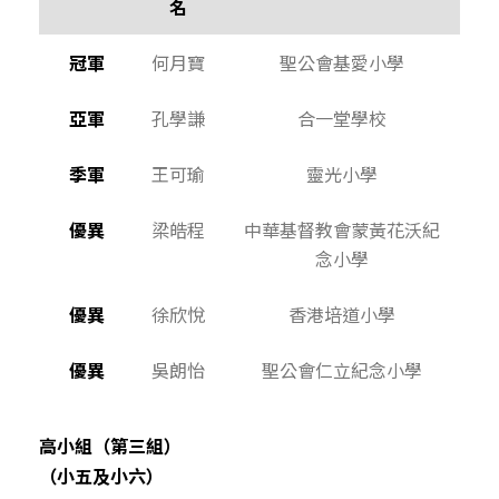
名
冠軍
何月寶
聖公會基愛小學
亞軍
孔學謙
合一堂學校
季軍
王可瑜
靈光小學
優異
梁皓程
中華基督教會蒙黃花沃紀
念小學
優異
徐欣悅
香港培道小學
優異
吳朗怡
聖公會仁立紀念小學
高小組（第三組）
（小五及小六）