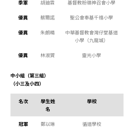
季軍
胡廸霖
基督教粉嶺神召會小學
優異
蔡爾諾
聖公會奉基千禧小學
優異
朱朗晴
中華基督教會灣仔堂基道
小學（九龍城）
優異
林淑贇
靈光小學
中小組（第三組）
（小三及小四）
名次
學生姓
學校
名
冠軍
鄭以琳
循道學校