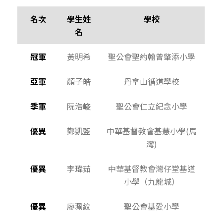
名次
學生姓
學校
名
冠軍
黃明希
聖公會聖約翰曾肇添小學
亞軍
顏子皓
丹拿山循道學校
季軍
阮浩峻
聖公會仁立紀念小學
優異
鄭凱藍
中華基督教會基慧小學(馬
灣)
優異
李瑋茹
中華基督教會灣仔堂基道
小學（九龍城）
優異
廖珮紋
聖公會基愛小學