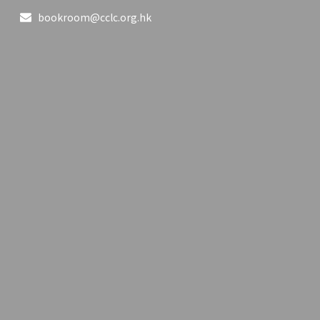
bookroom@cclc.org.hk