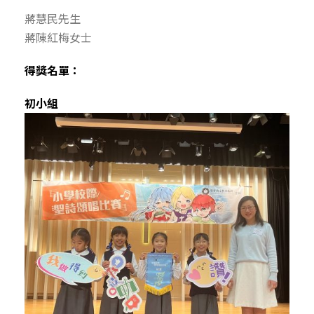
蔣慧民先生
蔣陳紅梅女士
得獎名單：
初小組