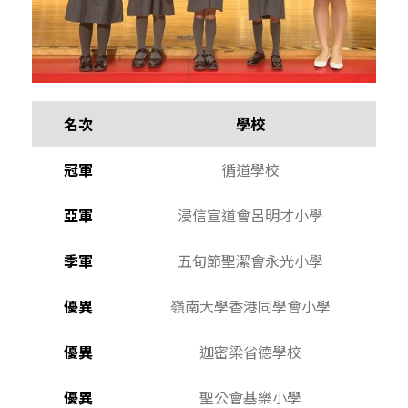
名次
學校
冠軍
循道學校
亞軍
浸信宣道會呂明才小學
季軍
五旬節聖潔會永光小學
優異
嶺南大學香港同學會小學
優異
迦密梁省德學校
優異
聖公會基樂小學