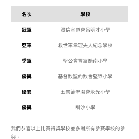
名次
學校
冠軍
浸信宣道會呂明才小學
亞軍
救世軍韋理夫人紀念學校
季軍
聖公會置富始南小學
優異
基督教聖約教會堅樂小學
優異
五旬節聖潔會永光小學
優異
喇沙小學
我們恭喜以上比賽得獎學校並多謝所有參賽學校的參
與。