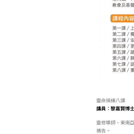
靈命操練八課
講員︰黎嘉賢博
靈修導師、東南
禱告。