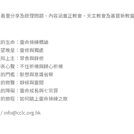
，着重分享及疏理問題，內容涵蓋正教會、天主教會及基督新教
悅的生命：靈命操練概論
幽望晚星：靈修與獨處
能知上主：禁食與靜修
禱表心聲：不住祈禱與歸心祈禱
想的門檻：默想與意識省察
主的微聲：靜候與靈閱
長的障礙：靈命成長與七宗罪
命的旅程：如何踏上靈命操練之旅
 info@cclc.org.hk