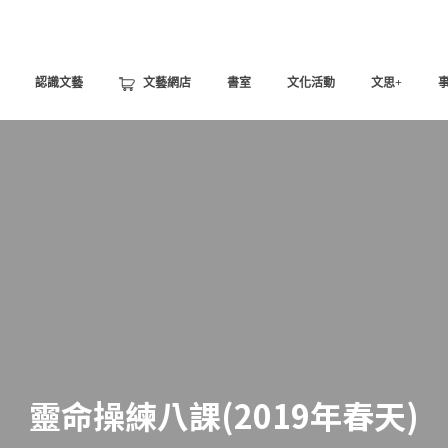
認識文藝
文藝網店
書室
文化活動
文思+
靈命操練八課(2019年春天)