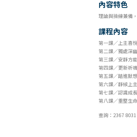
內容特色
理論與操練兼備
課程內容
第一課／上主喜
第二課／獨處深
第三課／安靜方
第四課／更新祈
第五課／踏進默
第六課／靜候上
第七課／認識成
第八課／重整生
查詢：2367 8031 /