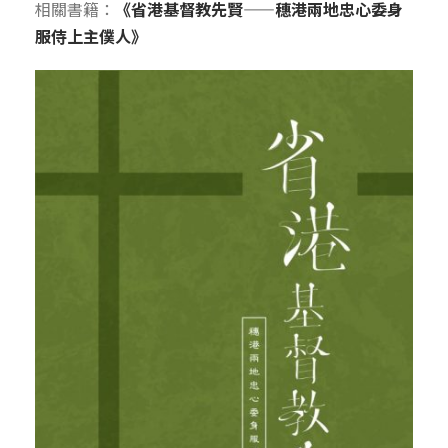
相關書籍：
《省港基督教先賢——穗港兩地忠心委身
服侍上主僕人》