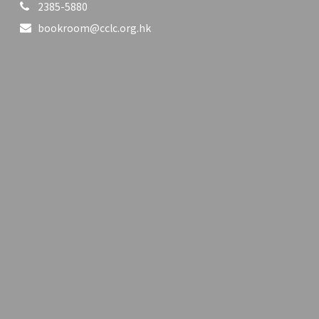
2385-5880
bookroom@cclc.org.hk