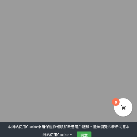
0
本網站使用Cookie來確保運作暢順和改善用戶體驗。繼續瀏覽即表示同意本
網站使用Cookie。
同意
COPYRIGHT 2020 © 基督教文藝出版社
用戶協議
私隱政策